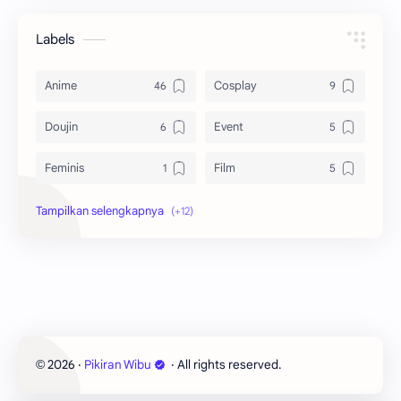
Labels
Anime
Cosplay
Doujin
Event
Feminis
Film
Game
Information
Manga
Manhua
Manhwa
Netorare
NormaSosial
Novel
2026
‧
Pikiran Wibu
‧ All rights reserved.
©
Otaku
Vtuber