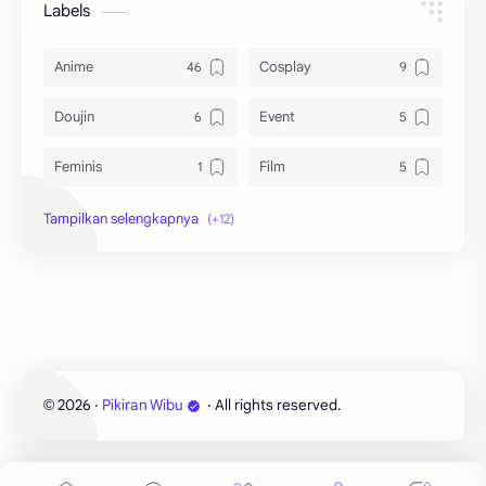
Labels
Anime
Cosplay
Doujin
Event
Feminis
Film
Game
Information
Manga
Manhua
Manhwa
Netorare
NormaSosial
Novel
2026
‧
Pikiran Wibu
‧ All rights reserved.
©
Otaku
Vtuber
Webtoon
Wibu