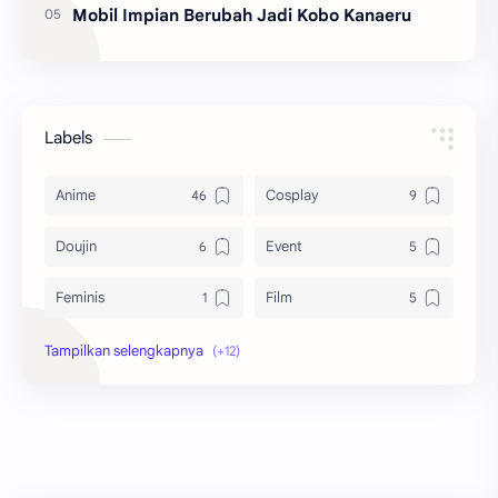
Mobil Impian Berubah Jadi Kobo Kanaeru
Labels
Anime
Cosplay
Doujin
Event
Feminis
Film
Game
Information
Manga
Manhua
Manhwa
Netorare